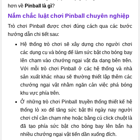
hơn về
Pinball là gì
?
Nắm chắc luật chơi Pinball chuyên nghiệp
Trò chơi Pinball được chơi đúng cách qua các bước
hướng dẫn chi tiết sau:
Hệ thống trò chơi sẽ xây dựng cho người chơi
các dụng cụ và bóng để làm sức bật cho bóng bay
lên chạm vào chướng ngại vật đa dạng bên trên.
Với mỗi trò chơi Pinball ở các hệ thống và nhà
sản xuất khác nhau sẽ thường thiết lập thêm các
chướng ngại vật nhằm ngăn cản việc phá bóng
khu vực phía trên.
Ở những trò chơi Pinball truyền thống thiết kế hệ
thống lò xo để tăng sức bật thì ngày nay người
chơi chỉ cần chạm nhẹ hoặc bằng cú click chuột là
đã tạo phía sức bật cho bóng bay lên bắn hạ
nhiều chướng ngại vật tiến dần xuống đích.