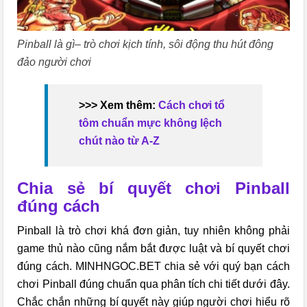
Pinball là gì– trò chơi kịch tính, sôi động thu hút đông
đảo người chơi
>>> Xem thêm:
Cách chơi tổ
tôm chuẩn mực không lệch
chút nào từ A-Z
Chia sẻ bí quyết chơi Pinball
đúng cách
Pinball là trò chơi khá đơn giản, tuy nhiên không phải
game thủ nào cũng nắm bắt được luật và bí quyết chơi
đúng cách. MINHNGOC.BET chia sẻ với quý bạn cách
chơi Pinball đúng chuẩn qua phân tích chi tiết dưới đây.
Chắc chắn những bí quyết này giúp người chơi hiểu rõ