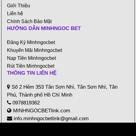
Giới Thiệu
Liên hệ
Chính Sách Bảo Mật
HƯỚNG DẪN MINHNGOC BET
Đăng Ký Minhngocbet
Khuyến Mãi Minhngocbet
Nạp Tiền Minhngocbet
Rút Tiền Minhngocbet
THÔNG TIN LIÊN HỆ
Số 2 Hẻm 353 Tân Sơn Nhì, Tân Sơn Nhì, Tân
Phú, Thành phố Hồ Chí Minh
0978819362
MINHNGOCBETlink.com
info.minhngocbetlink@gmail.com