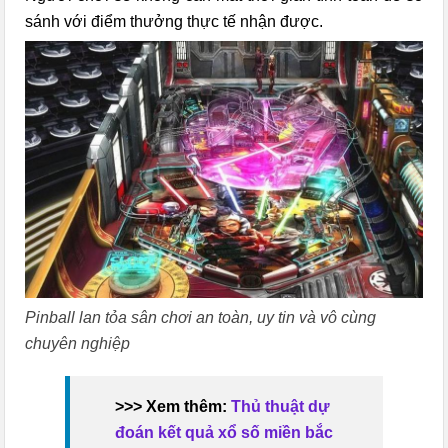
sánh với điểm thưởng thực tế nhận được.
Pinball lan tỏa sân chơi an toàn, uy tin và vô cùng
chuyên nghiệp
>>> Xem thêm:
Thủ thuật dự
đoán kết quả xổ số miền bắc