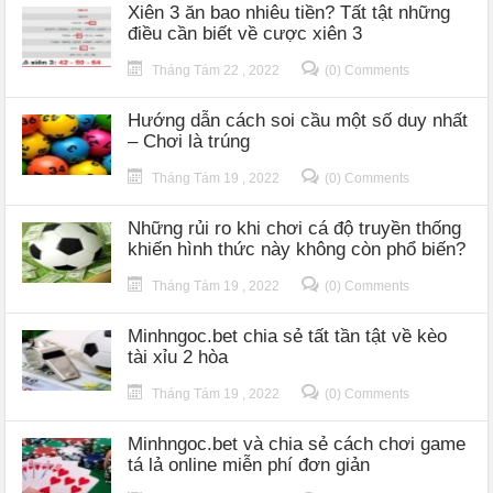
Xiên 3 ăn bao nhiêu tiền? Tất tật những
điều cần biết về cược xiên 3
Tháng Tám 22 , 2022
(0) Comments
Hướng dẫn cách soi cầu một số duy nhất
– Chơi là trúng
Tháng Tám 19 , 2022
(0) Comments
Những rủi ro khi chơi cá độ truyền thống
khiến hình thức này không còn phổ biến?
Tháng Tám 19 , 2022
(0) Comments
Minhngoc.bet chia sẻ tất tần tật về kèo
tài xỉu 2 hòa
Tháng Tám 19 , 2022
(0) Comments
Minhngoc.bet và chia sẻ cách chơi game
tá lả online miễn phí đơn giản