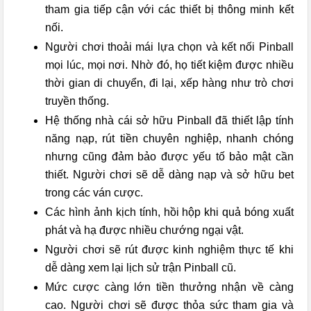
tham gia tiếp cận với các thiết bị thông minh kết
nối.
Người chơi thoải mái lựa chọn và kết nối Pinball
mọi lúc, mọi nơi. Nhờ đó, họ tiết kiệm được nhiều
thời gian di chuyển, đi lại, xếp hàng như trò chơi
truyền thống.
Hệ thống nhà cái sở hữu Pinball đã thiết lập tính
năng nạp, rút tiền chuyên nghiệp, nhanh chóng
nhưng cũng đảm bảo được yếu tố bảo mật cần
thiết. Người chơi sẽ dễ dàng nạp và sở hữu bet
trong các ván cược.
Các hình ảnh kịch tính, hồi hộp khi quả bóng xuất
phát và hạ được nhiều chướng ngại vật.
Người chơi sẽ rút được kinh nghiệm thực tế khi
dễ dàng xem lại lịch sử trận Pinball cũ.
Mức cược càng lớn tiền thưởng nhận về càng
cao. Người chơi sẽ được thỏa sức tham gia và