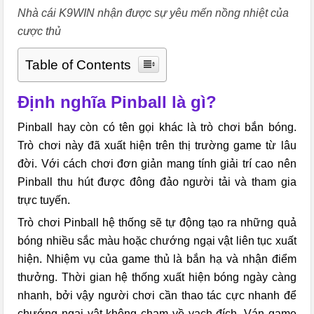
Nhà cái K9WIN nhận được sự yêu mến nồng nhiệt của
cược thủ
Table of Contents
Định nghĩa Pinball là gì?
Pinball hay còn có tên gọi khác là trò chơi bắn bóng.
Trò chơi này đã xuất hiện trên thị trường game từ lâu
đời. Với cách chơi đơn giản mang tính giải trí cao nên
Pinball thu hút được đông đảo người tải và tham gia
trực tuyến.
Trò chơi Pinball hệ thống sẽ tự động tạo ra những quả
bóng nhiều sắc màu hoặc chướng ngại vật liên tục xuất
hiện. Nhiệm vụ của game thủ là bắn hạ và nhận điểm
thưởng. Thời gian hệ thống xuất hiện bóng ngày càng
nhanh, bởi vậy người chơi cần thao tác cực nhanh để
chướng ngại vật không chạm về vạch đích. Ván game