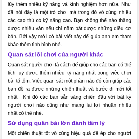
lũy thêm nhiều kỹ năng và kinh nghiệm hơn nữa. Như
đã nói đây là một trò chơi mà trong đó vô cùng nhiều
các cao thủ có kỹ năng cao. Bạn không thể nào thắng
được nhiều ván nếu chỉ nắm bắt được những điều cơ
bản. Bởi vậy mới có bài viết này để giúp anh em tham
khảo thêm tình hình nhé.
Quan sát lối chơi của người khác
Quan sát người chơi là cách để giúp cho các bạn có thể
tích luỹ được thêm nhiều kỹ năng nhất trong việc chơi
bài tổ tôm. Việc quan sát một phần nào đó còn giúp các
bạn đề ra được những chiến thuật và bước đi mới tốt
nhất. Khi đó các bạn sẵn sàng chiến đấu với bất kỳ
người chơi nào cũng như mang lại lợi nhuận nhiều
nhất có thể nhé.
Sử dụng quân bài lớn đánh tâm lý
Một chiến thuật tốt vô cùng hiệu quả để ép cho người