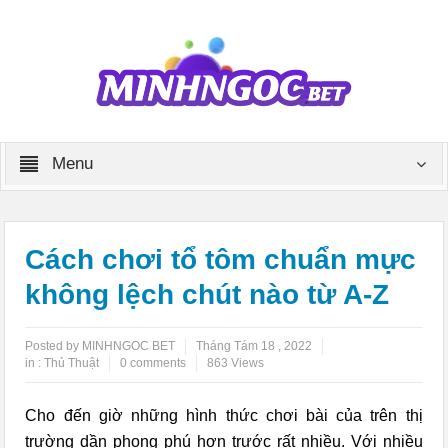
Menu
Cách chơi tổ tôm chuẩn mực
không lệch chút nào từ A-Z
Posted by MINHNGOC BET
Tháng Tám 18 , 2022
in :
Thủ Thuật
0 comments
863 Views
Cho đến giờ những hình thức chơi bài của trên thị
trường dần phong phú hơn trước rất nhiều. Với nhiều