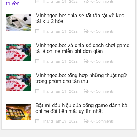
Tháng Tám 19 , 2022
(0) Comments
Minhngoc.bet chia sẻ tất tần tật về kèo
tài xỉu 2 hòa
Tháng Tám 19 , 2022
(0) Comments
Minhngoc.bet và chia sẻ cách chơi game
tá lả online miễn phí đơn giản
Tháng Tám 19 , 2022
(0) Comments
Minhngoc.bet tổng hợp những thuật ngữ
trong phỏm cho tân thủ
Tháng Tám 19 , 2022
(0) Comments
Bật mí dấu hiệu của cổng game đánh bài
online đổi tiền mặt uy tín nhất
Tháng Tám 19 , 2022
(0) Comments