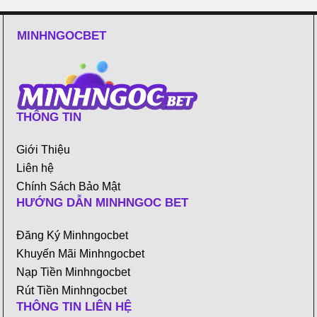
MINHNGOCBET
THÔNG TIN
Giới Thiệu
Liên hệ
Chính Sách Bảo Mật
HƯỚNG DẪN MINHNGOC BET
Đăng Ký Minhngocbet
Khuyến Mãi Minhngocbet
Nạp Tiền Minhngocbet
Rút Tiền Minhngocbet
THÔNG TIN LIÊN HỆ