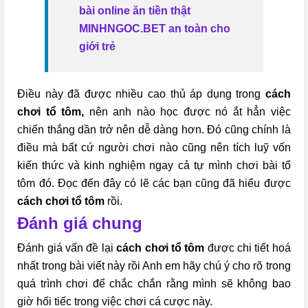
bài online ăn tiền thật
MINHNGOC.BET an toàn cho
giới trẻ
Điều này đã được nhiều cao thủ áp dụng trong
cách
chơi tổ tôm,
nên anh nào học được nó ắt hẳn việc
chiến thắng dần trở nên dễ dàng hơn. Đó cũng chính là
điều mà bất cứ người chơi nào cũng nên tích luỹ vốn
kiến thức và kinh nghiệm ngay cả tự mình chơi bài tổ
tôm đó. Đọc đến đây có lẽ các bạn cũng đã hiểu được
cách chơi tổ tôm
rồi.
Đánh giá chung
Đánh giá vấn đề lại
cách chơi tổ tôm
được chi tiết hoá
nhất trong bài viết này rồi Anh em hãy chú ý cho rõ trong
quá trình chơi để chắc chắn rằng mình sẽ không bao
giờ hối tiếc trong việc chơi cá cược này.