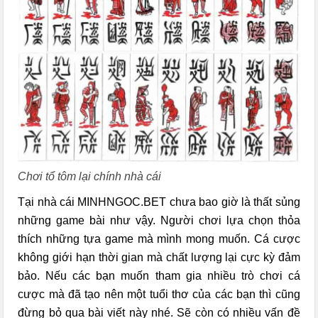
Chơi tổ tôm lại chính nhà cái
Tại nhà cái MINHNGOC.BET chưa bao giờ là thất sủng
những game bài như vậy. Người chơi lựa chọn thỏa
thích những tựa game mà mình mong muốn. Cá cược
không giới hạn thời gian mà chất lượng lại cực kỳ đảm
bảo. Nếu các bạn muốn tham gia nhiều trò chơi cá
cược mà đã tạo nên một tuổi thơ của các bạn thì cũng
đừng bỏ qua bài viết này nhé. Sẽ còn có nhiều vấn đề