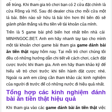
dễ trúng. Khi tham gia trò chơi bạn có 2 cửa đặt chính là
cửa Rồng và Hổ. Sau đó dealer chia cho mỗi cửa một
lá bài. Bên nào sở hữu lá bài lớn hơn thì bên đó sẽ
giành phần thắng và thu tiền về tài khoản của mình.
Trên là 5 game bài phổ biến hot nhất trên nhà cái
MINHNGOC.BET. Anh em hãy nhanh tay tạo cho mình
một tài khoản chơi game bài tham gia
game đánh bài
ăn tiền thật
ngay hôm nay. Tại mỗi trò chơi chúng tôi
đều có những hướng dẫn chi tiết về cách chơi, cách đặt
cược trước khi tham gia. Anh em hãy tham khảo kỹ để
hiểu về trò chơi trước khi tiến hành đặt cược nhé.
Ngoài ra anh em cũng cần tham khảo các kinh nghiệm
của người đi trước để có những nước đi hiệu quả nhất.
Tổng hợp các kinh nghiệm đánh
bài ăn tiền thật hiệu quả
Khi tham gia vào các
game đánh bài ăn tiền thật
việc