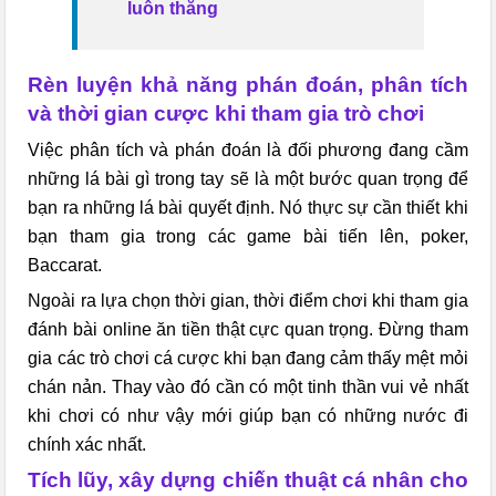
luôn thắng
Rèn luyện khả năng phán đoán, phân tích
và thời gian cược khi tham gia trò chơi
Việc phân tích và phán đoán là đối phương đang cầm
những lá bài gì trong tay sẽ là một bước quan trọng để
bạn ra những lá bài quyết định. Nó thực sự cần thiết khi
bạn tham gia trong các game bài tiến lên, poker,
Baccarat.
Ngoài ra lựa chọn thời gian, thời điểm chơi khi tham gia
đánh bài online ăn tiền thật cực quan trọng. Đừng tham
gia các trò chơi cá cược khi bạn đang cảm thấy mệt mỏi
chán nản. Thay vào đó cần có một tinh thần vui vẻ nhất
khi chơi có như vậy mới giúp bạn có những nước đi
chính xác nhất.
Tích lũy, xây dựng chiến thuật cá nhân cho