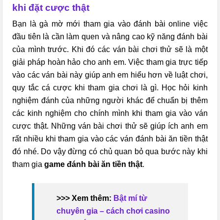
khi đặt cược thật
Bạn là gà mờ mới tham gia vào đánh bài online việc
đầu tiên là cần làm quen và nâng cao kỹ năng đánh bài
của mình trước. Khi đó các ván bài chơi thử sẽ là một
giải pháp hoàn hảo cho anh em. Việc tham gia trực tiếp
vào các ván bài này giúp anh em hiểu hơn về luật chơi,
quy tắc cá cược khi tham gia chơi là gì. Học hỏi kinh
nghiệm đánh của những người khác để chuẩn bị thêm
các kinh nghiệm cho chính mình khi tham gia vào ván
cược thật. Những ván bài chơi thử sẽ giúp ích anh em
rất nhiều khi tham gia vào các ván đánh bài ăn tiền thật
đó nhé. Do vậy đừng có chủ quan bỏ qua bước này khi
tham gia
game đánh bài ăn tiền thật
.
>>> Xem thêm:
Bật mí từ
chuyên gia – cách chơi casino