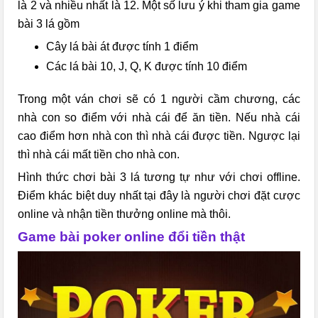
là 2 và nhiều nhất là 12. Một số lưu ý khi tham gia game
bài 3 lá gồm
Cây lá bài át được tính 1 điểm
Các lá bài 10, J, Q, K được tính 10 điểm
Trong một ván chơi sẽ có 1 người cầm chương, các
nhà con so điểm với nhà cái để ăn tiền. Nếu nhà cái
cao điểm hơn nhà con thì nhà cái được tiền. Ngược lại
thì nhà cái mất tiền cho nhà con.
Hình thức chơi bài 3 lá tương tự như với chơi offline.
Điểm khác biệt duy nhất tại đây là người chơi đặt cược
online và nhận tiền thưởng online mà thôi.
Game bài poker online đổi tiền thật