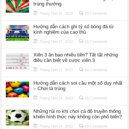
trúng thưởng
Tháng Tám 22 , 2022
(0) Comments
Hướng dẫn cách ghi tỷ số bóng đá từ
kinh nghiệm của cao thủ
Tháng Tám 22 , 2022
(0) Comments
Xiên 3 ăn bao nhiêu tiền? Tất tật những
điều cần biết về cược xiên 3
Tháng Tám 22 , 2022
(0) Comments
Hướng dẫn cách soi cầu một số duy nhất
– Chơi là trúng
Tháng Tám 19 , 2022
(0) Comments
Những rủi ro khi chơi cá độ truyền thống
khiến hình thức này không còn phổ biến?
Tháng Tám 19 , 2022
(0) Comments