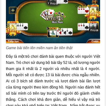
Game bài tiến lên miền nam ăn tiền thật
Đây là một trò chơi đánh bài quen thuộc với người Việt
Nam. Trò chơi sử dụng bộ bài tây 52 lá, số lượng người
tham gia ít nhất là 2 người và nhiều nhất là 4 người.
Mỗi người sẽ có được 13 lá bài được chia ngẫu nhiên.
Ai có 3 bích sẽ đánh trước và lượt đánh bài lần lượt
của từng người theo kim đồng hồ. Người nào đánh hết
số bài mình có trên tay trước thì người đó giành chiến
thắng. Cách chơi khá đơn giản, dễ hiểu vì vậy mà trò
chơi này khá phổ biến tại Việt Nam. Nắm bắt được xu