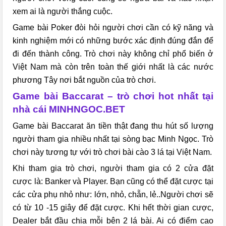
xem ai là người thắng cuộc.
Game bài Poker đòi hỏi người chơi cần có kỹ năng và
kinh nghiệm mới có những bước xác định đúng đắn để
đi đến thành công. Trò chơi này không chỉ phổ biến ở
Việt Nam mà còn trên toàn thế giới nhất là các nước
phương Tây nơi bắt nguồn của trò chơi.
Game bài Baccarat – trò chơi hot nhất tại
nhà cái MINHNGOC.BET
Game bài Baccarat ăn tiền thật đang thu hút số lượng
người tham gia nhiều nhất tại sòng bạc Minh Ngọc. Trò
chơi này tương tự với trò chơi bài cào 3 lá tại Việt Nam.
Khi tham gia trò chơi, người tham gia có 2 cửa đặt
cược là: Banker và Player. Bạn cũng có thể đặt cược tại
các cửa phụ nhỏ như: lớn, nhỏ, chẵn, lẻ..Người chơi sẽ
có từ 10 -15 giây để đặt cược. Khi hết thời gian cược,
Dealer bắt đầu chia mỗi bên 2 lá bài. Ai có điểm cao