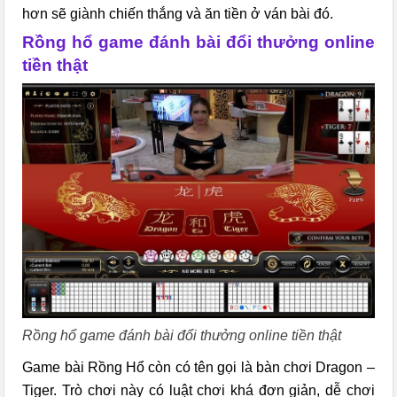
hơn sẽ giành chiến thắng và ăn tiền ở ván bài đó.
Rồng hổ game đánh bài đổi thưởng online
tiền thật
Rồng hổ game đánh bài đổi thưởng online tiền thật
Game bài Rồng Hổ còn có tên gọi là bàn chơi Dragon –
Tiger. Trò chơi này có luật chơi khá đơn giản, dễ chơi