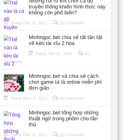
Những rủi ro khi chơi cá độ
truyền thống khiến hình thức này
không còn phổ biến?
Tháng Tám 19 , 2022
(0) Comments
Minhngoc.bet chia sẻ tất tần tật
về kèo tài xỉu 2 hòa
Tháng Tám 19 , 2022
(0)
Comments
Minhngoc.bet và chia sẻ cách
chơi game tá lả online miễn phí
đơn giản
Tháng Tám 19 , 2022
(0) Comments
Minhngoc.bet tổng hợp những
thuật ngữ trong phỏm cho tân
thủ
Tháng Tám 19 , 2022
(0) Comments