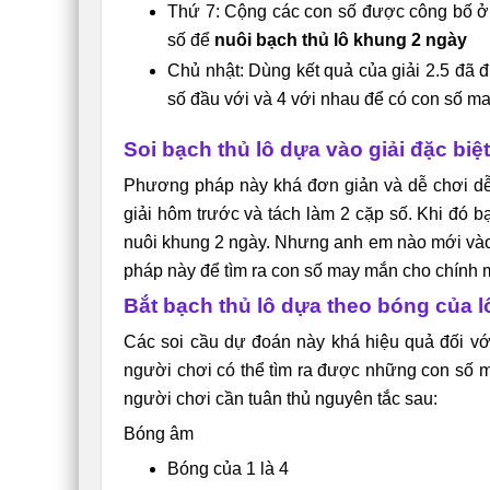
Thứ 7: Cộng các con số được công bố ở g
số để
nuôi bạch thủ lô khung 2 ngày
Chủ nhật: Dùng kết quả của giải 2.5 đã
số đầu với và 4 với nhau để có con số m
Soi bạch thủ lô dựa vào giải đặc biệ
Phương pháp này khá đơn giản và dễ chơi dễ 
giải hôm trước và tách làm 2 cặp số. Khi đó 
nuôi khung 2 ngày. Nhưng anh em nào mới vào
pháp này để tìm ra con số may mắn cho chính 
Bắt bạch thủ lô dựa theo bóng của l
Các soi cầu dự đoán này khá hiệu quả đối với
người chơi có thể tìm ra được những con số 
người chơi cần tuân thủ nguyên tắc sau:
Bóng âm
Bóng của 1 là 4