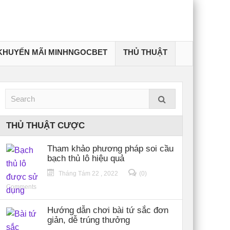
KHUYẾN MÃI MINHNGOCBET
THỦ THUẬT
THỦ THUẬT CƯỢC
Tham khảo phương pháp soi cầu
bạch thủ lô hiệu quả
Tháng Tám 22 , 2022
(0)
Comments
Hướng dẫn chơi bài tứ sắc đơn
giản, dễ trúng thưởng