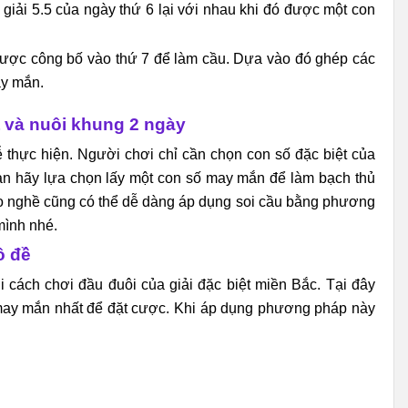
iải 5.5 của ngày thứ 6 lại với nhau khi đó được một con
 được công bố vào thứ 7 để làm cầu. Dựa vào đó ghép các
ay mắn.
t và nuôi khung 2 ngày
thực hiện. Người chơi chỉ cần chọn con số đặc biệt của
bạn hãy lựa chọn lấy một con số may mắn để làm bạch thủ
 nghề cũng có thể dễ dàng áp dụng soi cầu bằng phương
mình nhé.
ô đề
 cách chơi đầu đuôi của giải đặc biệt miền Bắc. Tại đây
may mắn nhất để đặt cược. Khi áp dụng phương pháp này