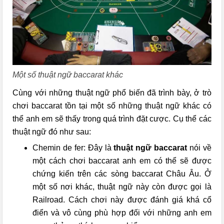
Một số thuật ngữ baccarat khác
Cùng với những thuật ngữ phổ biến đã trình bày, ở trò
chơi baccarat tồn tại một số những thuật ngữ khác có
thể anh em sẽ thấy trong quá trình đặt cược. Cụ thể các
thuật ngữ đó như sau:
Chemin de fer: Đây là
thuật ngữ baccarat
nói về
một cách chơi baccarat anh em có thể sẽ được
chứng kiến trên các sòng baccarat Châu Âu. Ở
một số nơi khác, thuật ngữ này còn được gọi là
Railroad. Cách chơi này được đánh giá khá cổ
điển và vô cùng phù hợp đối với những anh em