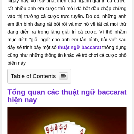
Ngày nay, với sự phát triển của ngành giải trí cá cược,
rất nhiều anh em cược thủ mới đã bắt đầu chập chững
vào thị trường cá cược trực tuyến. Do đó, những anh
em tân binh đang rất bối rối và mơ hồ về tất cả mọi thứ
đang diễn ra trong làng giải trí cá cược. Vì thế nhằm
mục đích “giải ngố” cho anh em tân bình, bài viết sau
đây sẽ trình bày một số
thuật ngữ baccarat
thông dụng
cũng như những thông tin khác về trò chơi cá cược phổ
biến này.
Table of Contents
Tổng quan các thuật ngữ baccarat
hiện nay