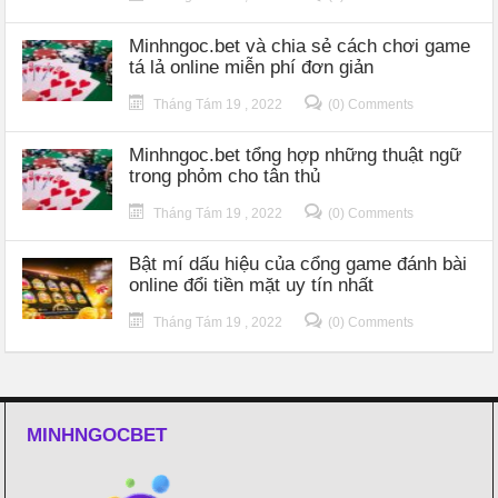
Minhngoc.bet và chia sẻ cách chơi game
tá lả online miễn phí đơn giản
Tháng Tám 19 , 2022
(0) Comments
Minhngoc.bet tổng hợp những thuật ngữ
trong phỏm cho tân thủ
Tháng Tám 19 , 2022
(0) Comments
Bật mí dấu hiệu của cổng game đánh bài
online đổi tiền mặt uy tín nhất
Tháng Tám 19 , 2022
(0) Comments
MINHNGOCBET