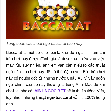
Tổng quan các thuật ngữ baccarat hiện nay
Baccarat là một trò chơi bài lá khá đơn giản. Thậm chí
trò chơi này được đánh giá là dựa khá nhiều vào việc
may rủi. Tuy nhiên, anh em vẫn cần hiểu rõ các thuật
ngũ của trò chơi này để có thể đặt cược. Bởi trò chơi
này có nguồn gốc từ những nước Châu Âu, vì vậy ngôn
ngữ chính của trò này thường là tiếng Anh. Mặc dù khi
chơi tại nhà cái
MINHNGOC.BET
sẽ là thuần tiếng Việt,
tuy nhiên những
thuật ngữ baccarat
vẫn là 100% tiếng
anh.