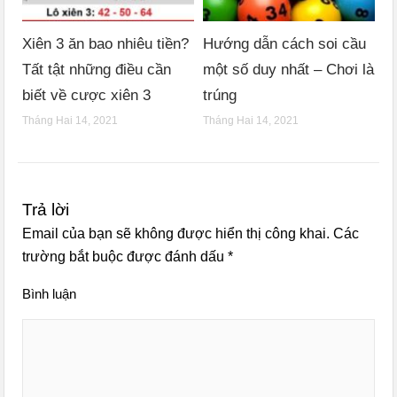
Xiên 3 ăn bao nhiêu tiền?
Hướng dẫn cách soi cầu
Tất tật những điều cần
một số duy nhất – Chơi là
biết về cược xiên 3
trúng
Tháng Hai 14, 2021
Tháng Hai 14, 2021
Trả lời
Email của bạn sẽ không được hiển thị công khai.
Các
trường bắt buộc được đánh dấu
*
Bình luận