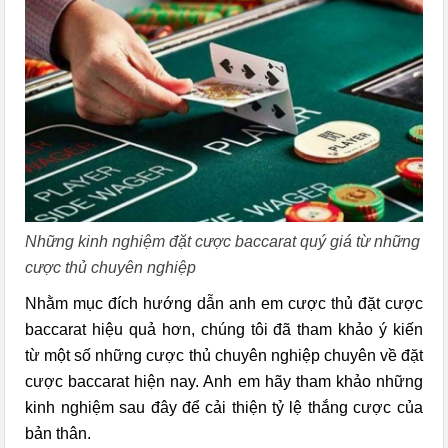
Những kinh nghiệm đặt cược baccarat quý giá từ những
cược thủ chuyên nghiệp
Nhằm mục đích hướng dẫn anh em cược thủ đặt cược
baccarat hiệu quả hơn, chúng tôi đã tham khảo ý kiến
từ một số những cược thủ chuyên nghiệp chuyên về đặt
cược baccarat hiện nay. Anh em hãy tham khảo những
kinh nghiệm sau đây để cải thiện tỷ lệ thắng cược của
bản thân.