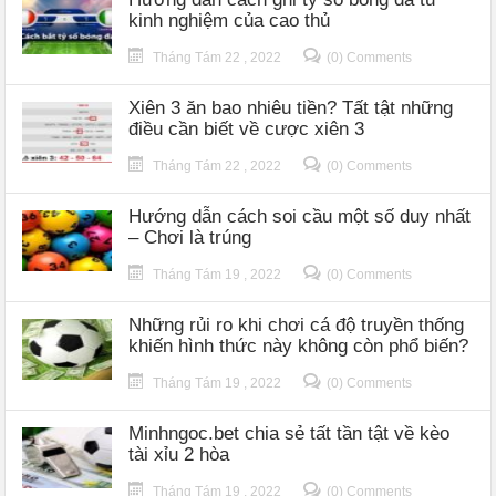
kinh nghiệm của cao thủ
Tháng Tám 22 , 2022
(0) Comments
Xiên 3 ăn bao nhiêu tiền? Tất tật những
điều cần biết về cược xiên 3
Tháng Tám 22 , 2022
(0) Comments
Hướng dẫn cách soi cầu một số duy nhất
– Chơi là trúng
Tháng Tám 19 , 2022
(0) Comments
Những rủi ro khi chơi cá độ truyền thống
khiến hình thức này không còn phổ biến?
Tháng Tám 19 , 2022
(0) Comments
Minhngoc.bet chia sẻ tất tần tật về kèo
tài xỉu 2 hòa
Tháng Tám 19 , 2022
(0) Comments