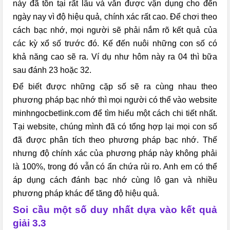
này đã tồn tại rất lâu và vẫn được vận dụng cho đến
ngày nay vì độ hiệu quả, chính xác rất cao. Để chơi theo
cách bạc nhớ, mọi người sẽ phải nắm rõ kết quả của
các kỳ xổ số trước đó. Kế đến nuôi những con số có
khả năng cao sẽ ra. Ví dụ như hôm này ra 04 thì bữa
sau đánh 23 hoặc 32.
Để biết được những cặp số sẽ ra cùng nhau theo
phương pháp bạc nhớ thì mọi người có thể vào website
minhngocbetlink.com để tìm hiểu một cách chi tiết nhất.
Tại website, chúng mình đã có tổng hợp lại mọi con số
đã được phân tích theo phương pháp bạc nhớ. Thế
nhưng độ chính xác của phương pháp này không phải
là 100%, trong đó vẫn có ẩn chứa rủi ro. Anh em có thể
áp dụng cách đánh bạc nhớ cùng lô gan và nhiều
phương pháp khác để tăng độ hiệu quả.
Soi cầu một số duy nhất dựa vào kết quả
giải 3.3