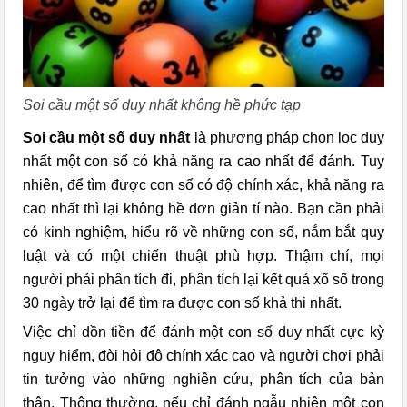
Soi cầu một số duy nhất không hề phức tạp
Soi cầu một số duy nhất
là phương pháp chọn lọc duy
nhất một con số có khả năng ra cao nhất để đánh. Tuy
nhiên, để tìm được con số có độ chính xác, khả năng ra
cao nhất thì lại không hề đơn giản tí nào. Bạn cần phải
có kinh nghiệm, hiểu rõ về những con số, nắm bắt quy
luật và có một chiến thuật phù hợp. Thậm chí, mọi
người phải phân tích đi, phân tích lại kết quả xổ số trong
30 ngày trở lại để tìm ra được con số khả thi nhất.
Việc chỉ dồn tiền để đánh một con số duy nhất cực kỳ
nguy hiểm, đòi hỏi độ chính xác cao và người chơi phải
tin tưởng vào những nghiên cứu, phân tích của bản
thân. Thông thường, nếu chỉ đánh ngẫu nhiên một con