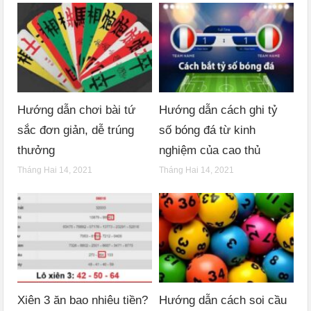
Hướng dẫn chơi bài tứ
Hướng dẫn cách ghi tỷ
sắc đơn giản, dễ trúng
số bóng đá từ kinh
thưởng
nghiệm của cao thủ
Tháng Hai 14, 2021
Tháng Hai 14, 2021
Xiên 3 ăn bao nhiêu tiền?
Hướng dẫn cách soi cầu