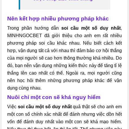
Nên kết hợp nhiều phương pháp khác
Trong phần hướng dẫn
soi cầu một số duy nhất
,
MINHNGOCBET đã giới thiệu cho anh em rất nhiều
phương pháp soi cầu khác nhau. Nếu biết cách kết
hợp, vận dụng tất cả với nhau thì đảm bảo cơ hội thắng
của mọi người sẽ cao hơn thông thường khá nhiều. Do
đó, bạn nên vận dụng những kiến thức này để tăng tỉ lệ
thắng lên cao nhất có thể. Ngoài ra, mọi người cũng
nên học hỏi thêm những phương pháp khác để vận
dụng cùng nhau.
Nuôi chỉ một con sẽ khá nguy hiểm
Việc
soi cầu một số duy nhất
quả thật sẽ cho anh em
một con số chính xác nhất để đánh nhưng việc dồn hết
vốn để đánh duy nhất vào một con sẽ khá mạo hiểm.