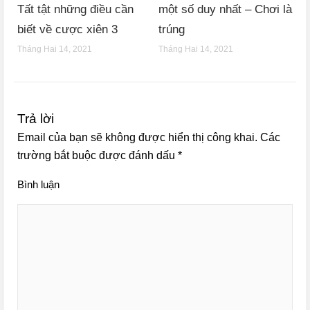
Tất tật những điều cần
một số duy nhất – Chơi là
biết về cược xiên 3
trúng
Tháng Hai 14, 2021
Tháng Hai 14, 2021
Trả lời
Email của bạn sẽ không được hiển thị công khai.
Các
trường bắt buộc được đánh dấu
*
Bình luận