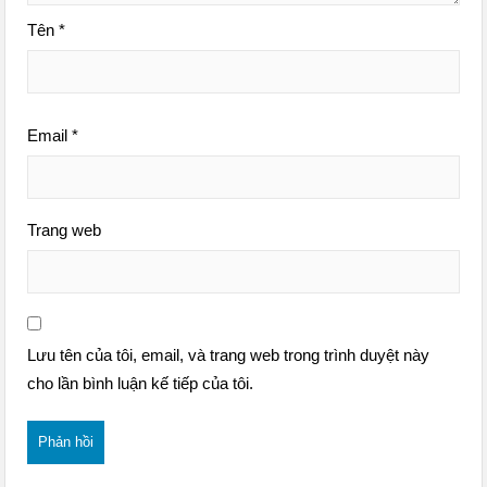
Tên
*
Email
*
Trang web
Lưu tên của tôi, email, và trang web trong trình duyệt này
cho lần bình luận kế tiếp của tôi.